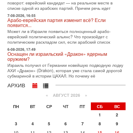
поворот: еврейский кандидат — на реальном месте в
1-08-2026, 17:50
списке одной из арабских партий. Причем речь идет
«Русский голос» Израиля: кто заберет его на этот
раз?
7-08-2026, 16:55
Арабо-еврейская партия изменит всё? Если
Голоса русскоязычных репатриантов не раз кардинально
появится...
меняли политический ландшафт Израиля. Достаточно
вспомнить взлет партии «Исраэль ба-алия», когда
Может ли в Израиле появиться полноценный арабо-
еврейский политический альянс? Что произойдет с
31-07-2026, 17:00
политическим раскладом сил, если арабский список
Тайны закрытых дверей: о чём на самом деле
молчат Трамп и Нетаньяху?
6-08-2026, 17:49
Оснащен ли израильский «Дракон» ядерным
Недавний визит премьер-министра Израиля Биньямина
оружием?
Нетаньяху в США и его встреча с Дональдом Трампом
Израиль получил от Германии новейшую подводную лодку
оставили больше вопросов, чем ответов. Полная
АХИ «Дракон» (Drakon), которая уже стала самой дорогой
31-07-2026, 15:18
субмариной в истории ЦАХАЛ. Но почему её
Иран готовит покушение на Нетаниягу! Трамп не
хочет эскалации, но КСИР готовит взрыв!
АРХИВ
В эфире телеканала ITON-TV СЕРГЕЙ МИГДАЛЬ, эксперт
«
АВГУСТ 2026 »
по вопросам безопасности, офицер запаса
Международного управления полиции Израиля, автор
ПН
ВТ
СР
ЧТ
ПТ
СБ
ВС
31-07-2026, 09:02
Битва за разоружение ХАМАСа - НОВОСТИ
1
2
31/07/2026
3
4
5
6
7
8
9
Сегодня президент США Дональд Трамп заявил о
достижении исторического соглашения о полном
10
11
12
13
14
15
16