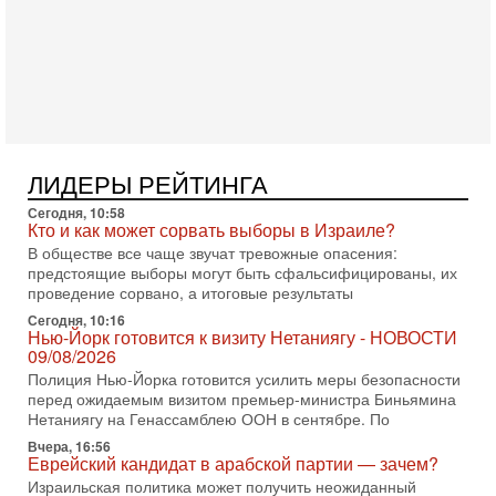
последних союзников. Путин - псих!
В эфире ITON-TV доктор Эльдар Намазов , историк,
политолог, в прошлом – помощник Президента
Азербайджана Гейдара Алиева . Ведет программу
Александр
3-08-2026, 11:09
Выборы в Израиле в опасности?! ШАБАК формирует
спецотдел
ЛИДЕРЫ РЕЙТИНГА
В этом выпуске мы разбираем одну из самых тревожных
тем израильской политики. Известно, что израильская
Сегодня, 10:58
Служба общей безопасности (ШАБАК) создала
Кто и как может сорвать выборы в Израиле?
3-08-2026, 08:32
В обществе все чаще звучат тревожные опасения:
Трамп и Иран: последний шанс - НОВОСТИ
предстоящие выборы могут быть сфальсифицированы, их
03/08/2026
проведение сорвано, а итоговые результаты
Президент США Дональд Трамп объявил о возобновлении
Сегодня, 10:16
переговоров с Ираном, но Тегеран пока не подтвердил
Нью-Йорк готовится к визиту Нетаниягу - НОВОСТИ
готовность к диалогу. По словам американского
09/08/2026
Полиция Нью-Йорка готовится усилить меры безопасности
2-08-2026, 08:42
Трамп отменил удар по Ирану - НОВОСТИ
перед ожидаемым визитом премьер-министра Биньямина
02/08/2026
Нетаниягу на Генассамблею ООН в сентябре. По
Президент США Дональд Трамп сегодня заявил об отмене
Вчера, 16:56
подготовленного удара по Ирану после обращений
Еврейский кандидат в арабской партии — зачем?
Тегерана и других стран региона. По его словам,
Израильская политика может получить неожиданный