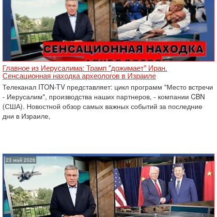
Главное из Иерусалима: Трамп "дожимает" Иран.
Сенсационная находка археологов в Израиле
Телеканал ITON-TV представляет: цикл программ "Место встречи
- Иерусалим", производства наших партнеров, - компании CBN
(США). Новостной обзор самых важных событий за последние
дни в Израиле,
23 май 2026