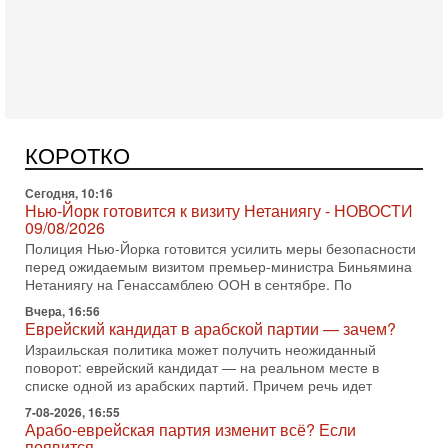
В обществе все чаще звучат тревожные опасения:
предстоящие выборы могут быть сфальсифицированы, их
проведение сорвано, а итоговые результаты
Сегодня, 10:16
Нью-Йорк готовится к визиту Нетаниягу - НОВОСТИ
09/08/2026
Полиция Нью-Йорка готовится усилить меры безопасности
перед ожидаемым визитом премьер-министра Биньямина
КОРОТКО
Нетаниягу на Генассамблею ООН в сентябре. По
Вчера, 16:56
Еврейский кандидат в арабской партии — зачем?
Израильская политика может получить неожиданный
поворот: еврейский кандидат — на реальном месте в
списке одной из арабских партий. Причем речь идет
7-08-2026, 16:55
Арабо-еврейская партия изменит всё? Если
появится...
Может ли в Израиле появиться полноценный арабо-
еврейский политический альянс? Что произойдет с
политическим раскладом сил, если арабский список
6-08-2026, 17:49
Оснащен ли израильский «Дракон» ядерным
оружием?