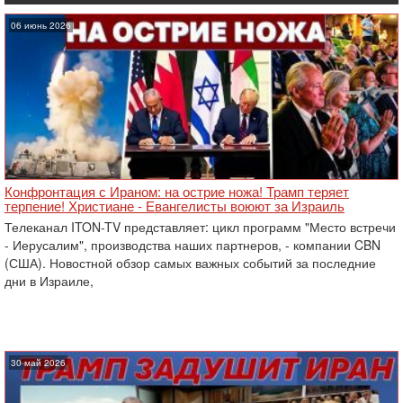
06 июнь 2026
Конфронтация с Ираном: на острие ножа! Трамп теряет
терпение! Христиане - Евангелисты воюют за Израиль
Телеканал ITON-TV представляет: цикл программ "Место встречи
- Иерусалим", производства наших партнеров, - компании CBN
(США). Новостной обзор самых важных событий за последние
дни в Израиле,
30 май 2026