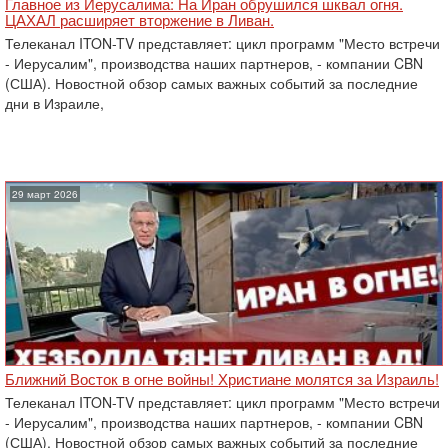
Главное из Иерусалима: На Иран обрушился шквал огня.
ЦАХАЛ расширяет вторжение в Ливан.
Телеканал ITON-TV представляет: цикл программ "Место встречи
- Иерусалим", производства наших партнеров, - компании CBN
(США). Новостной обзор самых важных событий за последние
дни в Израиле,
29 март 2026
Ближний Восток в огне войны! Христиане молятся за Израиль!
Телеканал ITON-TV представляет: цикл программ "Место встречи
- Иерусалим", производства наших партнеров, - компании CBN
(США). Новостной обзор самых важных событий за последние