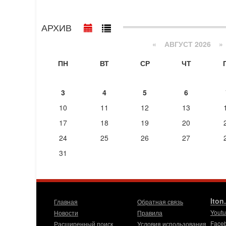
АРХИВ
«
АВГУСТ 2026 »
ПН
ВТ
СР
ЧТ
3
4
5
6
10
11
12
13
17
18
19
20
24
25
26
27
31
Iton
Главная
Обратная связь
Yout
Новости
Правила
Face
Расширенный поиск
Условия использования