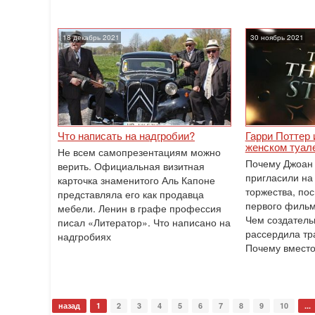
18 декабрь 2021
30 ноябрь 2021
Что написать на надгробии?
Гарри Поттер 
женском туал
Не всем самопрезентациям можно
Почему Джоан 
верить. Официальная визитная
пригласили н
карточка знаменитого Аль Капоне
торжества, по
представляла его как продавца
первого фильм
мебели. Ленин в графе профессия
Чем создатель
писал «Литератор». Что написано на
рассердила тр
надгробиях
Почему вмест
назад
1
2
3
4
5
6
7
8
9
10
...