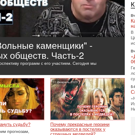
л
д
Вч
К
н
В
Ц
и
Вч
х обществ. Часть-2
«
0
Г
л
с
11 февраль 2023
5-
С
«
И
Н
5-
Т
ануть судьбу?
Почему прекрасные героини
0
оказываются в постелях у
им прогнозам,
страшных медведей?
П