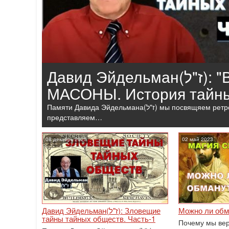
Давид Эйдельман(ז"ל): "Вольные каменщики" -
МАСОНЫ. История тайны
Памяти Давида Эйдельмана(ז"ל) мы посвящяем ретроспективу программ с его участием. Сегодня мы
представляем…
08 декабрь 2025
02 май 2023
Давид Эйдельман(ז"ל): Зловещие
Можно ли обм
тайны тайных обществ. Часть-1
Почему мы вер