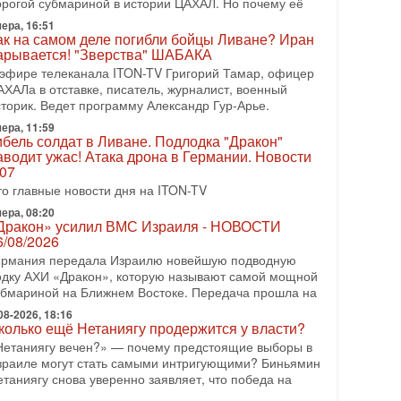
орогой субмариной в истории ЦАХАЛ. Но почему её
08-2026, 17:50
ера, 16:51
Русский голос» Израиля: кто заберет его на этот
ак на самом деле погибли бойцы Ливане? Иран
аз?
арывается! "Зверства" ШАБАКА
олоса русскоязычных репатриантов не раз кардинально
 эфире телеканала ITON-TV Григорий Тамар, офицер
еняли политический ландшафт Израиля. Достаточно
АХАЛа в отставке, писатель, журналист, военный
спомнить взлет партии «Исраэль ба-алия», когда
сторик. Ведет программу Александр Гур-Арье.
ера, 11:59
-07-2026, 17:00
ибель солдат в Ливане. Подлодка "Дракон"
айны закрытых дверей: о чём на самом деле
аводит ужас! Атака дрона в Германии. Новости
олчат Трамп и Нетаньяху?
.07
едавний визит премьер-министра Израиля Биньямина
то главные новости дня на ITON-TV
етаньяху в США и его встреча с Дональдом Трампом
ставили больше вопросов, чем ответов. Полная
ера, 08:20
Дракон» усилил ВМС Израиля - НОВОСТИ
-07-2026, 15:18
6/08/2026
ран готовит покушение на Нетаниягу! Трамп не
ермания передала Израилю новейшую подводную
очет эскалации, но КСИР готовит взрыв!
одку АХИ «Дракон», которую называют самой мощной
 эфире телеканала ITON-TV СЕРГЕЙ МИГДАЛЬ,
убмариной на Ближнем Востоке. Передача прошла на
ксперт по вопросам безопасности, офицер запаса
еждународного управления полиции Израиля, автор
08-2026, 18:16
колько ещё Нетаниягу продержится у власти?
-07-2026, 09:02
Нетаниягу вечен?» — почему предстоящие выборы в
итва за разоружение ХАМАСа - НОВОСТИ
зраиле могут стать самыми интригующими? Биньямин
1/07/2026
етаниягу снова уверенно заявляет, что победа на
егодня президент США Дональд Трамп заявил о