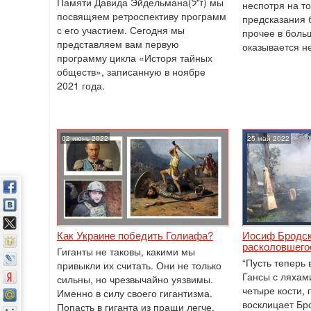
Памяти Давида Эйдельмана(ז"ל) мы
неспотря на то
посвящяем ретроспективу программ
предсказания 
с его участием. Сегодня мы
прочее в боль
представляем вам первую
оказывается 
программу цикла «Исторя тайных
обществ», записанную в ноябре
2021 года.
02 июнь 2022
25 май 2022
Как Украине победить Голиафа?
Иосиф Бродски
расколовшего
Гиганты не таковы, какими мы
“Пусть теперь 
привыкли их считать. Они не только
Гансы с ляхами
сильны, но чрезвычайно уязвимы.
четыре кости, 
Именно в силу своего гигантизма.
восклицает Бр
Попасть в гиганта из пращи легче.