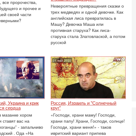
, все пророчества,
О
Невероятные превращения сказки о
будущего и прочее и
ег
трех медведях и одной девочке. Как
шей своей части
английская лиса превратилась в
4-
неверными?
Т
Машу? Девочка Маша или
У
противная старуха? Как лиса-
С
старуха стала Златовлаской, а потом
С
русской
к
3-
«
21 май 2022
С
до
о
3-
Х
И
В
й, Украина и крик
Россия, Израиль и "Солнечный
Ц
ся сердца
круг"
и
в мазанке хором
«Господи, храни маму! Господи,
3-
 ставят вас на
храни папу! Храни, Господи, солнце!
И
поганцы” - запальчиво
Господи, храни меня!» - таков
т
одский . Ода «На
ивритский вариант припева