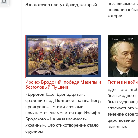
независимость
Это доказал пастух Давид, который
послание к бы
которая
04 май 2022
20 апрель 2022
Иосиф Бродский, победа Мазепы и
Тютчев и войн
безголовый Пушкин
«Для того, что
«Дорогой Карл Двенадцатый,
безвыходное п
сражение под Полтавой , слава Богу,
была чудовищн
проиграно» - этими словами
злосчастного ч
начинается знаменитая ода Иосифа
течение своег
Бродского «На независимость
царствования,
Украины». Это стихотворение стало
выгодных
оружием