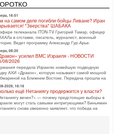
одку АХИ «Дракон» (Drakon), которая уже стала самой
КОРОТКО
орогой субмариной в истории ЦАХАЛ. Но почему её
ера, 16:51
ак на самом деле погибли бойцы Ливане? Иран
арывается! "Зверства" ШАБАКА
 эфире телеканала ITON-TV Григорий Тамар, офицер
АХАЛа в отставке, писатель, журналист, военный
сторик. Ведет программу Александр Гур-Арье.
ера, 08:20
Дракон» усилил ВМС Израиля - НОВОСТИ
6/08/2026
ермания передала Израилю новейшую подводную
одку АХИ «Дракон», которую называют самой мощной
убмариной на Ближнем Востоке. Передача прошла на
08-2026, 18:16
колько ещё Нетаниягу продержится у власти?
Нетаниягу вечен?» — почему предстоящие выборы в
зраиле могут стать самыми интригующими? Биньямин
етаниягу снова уверенно заявляет, что победа на
08-2026, 08:51
рамп пригрозил Ирану ударом - НОВОСТИ
5/08/2026
резидент США Дональд Трамп сегодня заявил, что