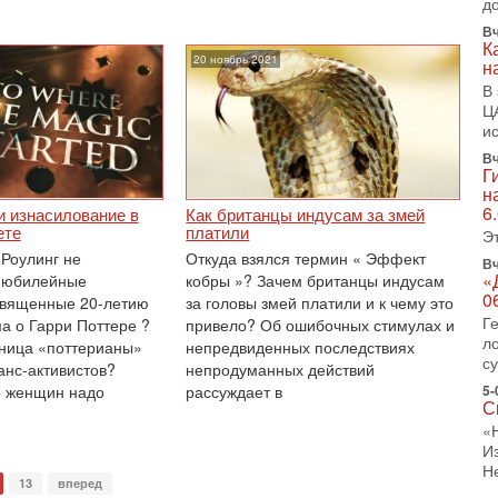
д
1-
Вч
«
К
20 ноябрь 2021
р
н
Г
В
м
Ц
в
и
Вч
31
Г
Т
н
м
6
и изнасилование в
Как британцы индусам за змей
Н
ете
платили
Э
Н
Роулинг не
Откуда взялся термин « Эффект
о
Вч
«
а юбилейные
кобры »? Зачем британцы индусам
31
0
священные 20-летию
за головы змей платили и к чему это
И
Г
а о Гарри Поттере ?
привело? Об ошибочных стимулах и
х
л
ница «поттерианы»
непредвиденных последствиях
В
с
анс-активистов?
непродуманных действий
э
о женщин надо
рассуждает в
М
5-
С
31
«
Б
И
3
Н
С
13
вперед