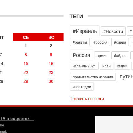
д
р
г
ТЕГИ
30
И
#Израиль
о
#Новости
#
С
ПТ
СБ
ВС
н
#ракеты
#россия
#сирия
1
2
п
т
Россия
7
8
9
армия
байден
30
14
15
16
П
израиль 2021
иран
кедми
з
21
22
23
пути
В
правительство израиля
28
29
30
р
яков кедми
30
Т
Показать все теги
3
П
в
И
.TV в соцсетях
ube
29
Т
book