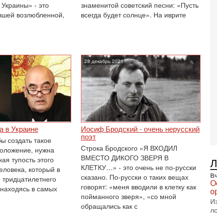
В
 Украины» - это
знаменитой советский песни: «Пусть
п
вшей возлюбленной,
всегда будет солнце». На иврите
А
А
3-
В
ф
28 декабрь 2021
В
те
С
3-
Т
0
П
а в Украине
Иосиф Бродский - очень нерусский
в
поэт
бы создать такое
не
Строка Бродского «Я ВХОДИЛ
оложение, нужна
а
ВМЕСТО ДИКОГО ЗВЕРЯ В
ая тупость этого
2-
КЛЕТКУ…» - это очень не по-русски
еловека, который в
Т
Вч
сказано. По-русски о таких вещах
о тридцатилетнего
0
О
говорят: «меня вводили в клетку как
 находясь в самых
П
о
пойманного зверя», «со мной
о
И
обращались как с
о
л
с