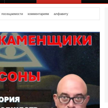
посещаемости
комментариям
алфавиту
Вч
О
о
И